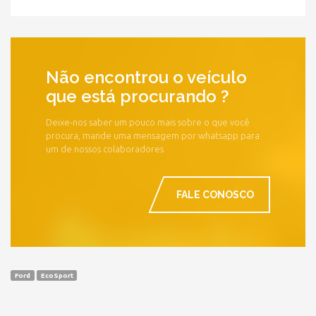
Não encontrou o veículo
que está procurando ?
Deixe-nos saber um pouco mais sobre o que você
procura, mande uma mensagem por whatsapp para
um de nossos colaboradores
FALE CONOSCO
Ford
EcoSport