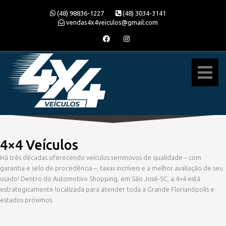
(48) 98836-1227
(48) 3034-3141
vendas4x4veiculos@gmail.com
4×4 Veículos
Há três décadas oferecendo veículos seminovos de qualidade – com
garantia e selo de procedência –, taxas incríveis e a melhor avaliação de seu
usado! Dentro do Automotivo Shopping, em São José-SC, a 4×4 está
estrategicamente localizada para atender toda a Grande Florianópolis e
estados próximos.
» 4×4