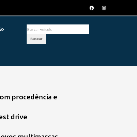
ÃO
Buscar
om procedência e
est drive
novos
multimarcas