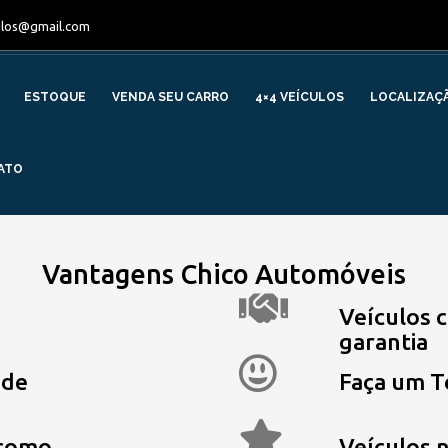
ulos@gmail.com
ESTOQUE
VENDA SEU CARRO
4×4 VEÍCULOS
LOCALIZAÇ
ATO
Vantagens
Chico Automóveis
Veículos
c
garantia
 de
Faça um
T
» SOBRE
como
Veículos 