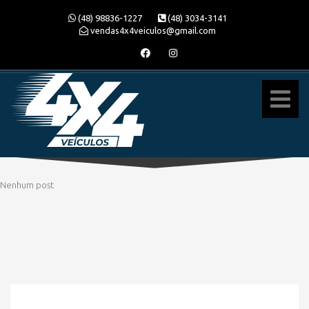
(48) 98836-1227
(48) 3034-3141
vendas4x4veiculos@gmail.com
Nenhum post
» MODELO » POLO