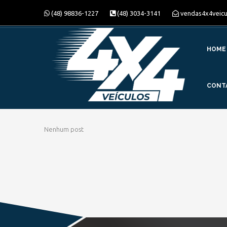
(48) 98836-1227
(48) 3034-3141
vendas4x4veic
HOME
CONT
Nenhum post