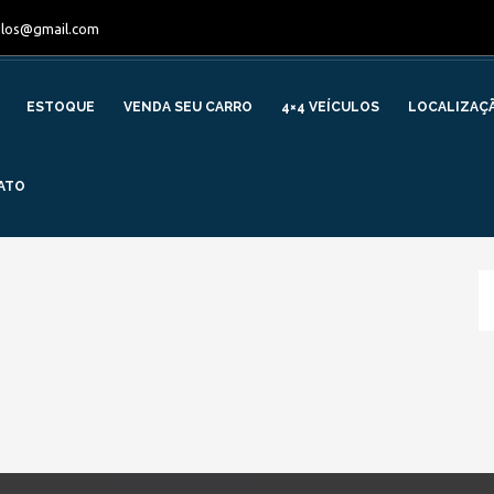
ulos@gmail.com
ESTOQUE
VENDA SEU CARRO
4×4 VEÍCULOS
LOCALIZAÇ
ATO
» MODELO » EDGE