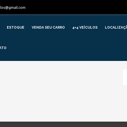
ulos@gmail.com
ESTOQUE
VENDA SEU CARRO
4×4 VEÍCULOS
LOCALIZAÇ
ATO
» MODELO » ECLIPSE