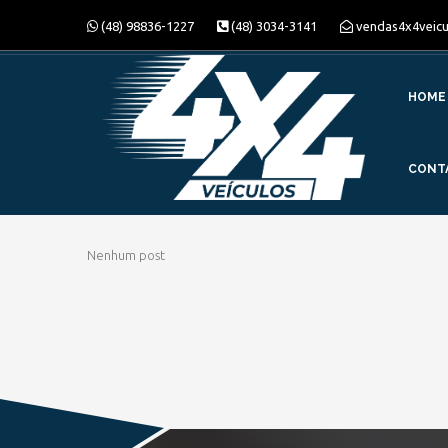
(48) 98836-1227
(48) 3034-3141
vendas4x4veic
HOME
CONT
Nenhum post