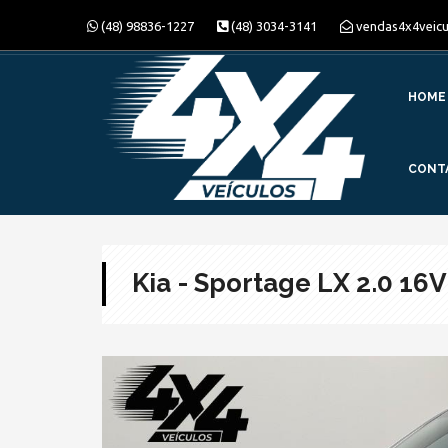
(48) 98836-1227
(48) 3034-3141
vendas4x4veic
HOME
CONT
Kia - Sportage LX 2.0 16V