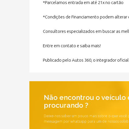
*Parcelamos entrada em até 21x no cartão
*Condições de Financiamento podem alterar 
Consultores especializados em buscar as me
Entre em contato e saiba mais!
Publicado pelo Autos 360, o integrador ofici
Não encontrou o veículo 
procurando ?
Deixe-nos saber um pouco mais sobre o que você
mensagem por whatsapp para um de nossos cola