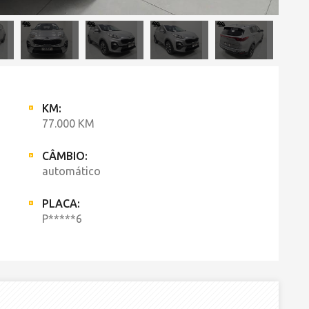
KM:
77.000 KM
CÂMBIO:
automático
PLACA:
P*****6