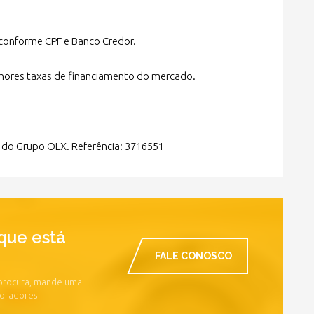
conforme CPF e Banco Credor.
lhores taxas de financiamento do mercado.
al do Grupo OLX. Referência: 3716551
que está
FALE CONOSCO
 procura, mande uma
boradores