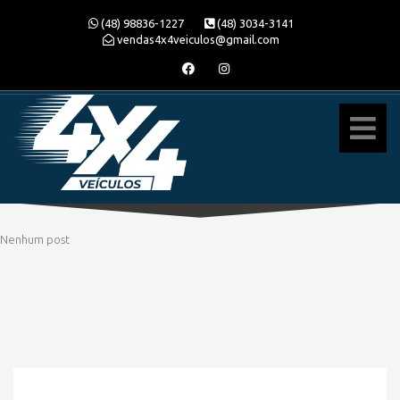
(48) 98836-1227
(48) 3034-3141
vendas4x4veiculos@gmail.com
Nenhum post
» MODELO » CRUZE